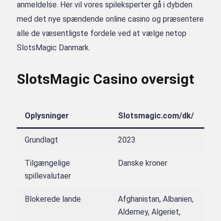
anmeldelse. Her vil vores spileksperter gå i dybden
med det nye spændende online casino og præsentere
alle de væsentligste fordele ved at vælge netop
SlotsMagic Danmark.
SlotsMagic Casino oversigt
Oplysninger
Slotsmagic.com/dk/
Grundlagt
2023
Tilgængelige
Danske kroner
spillevalutaer
Blokerede lande
Afghanistan, Albanien,
Alderney, Algeriet,