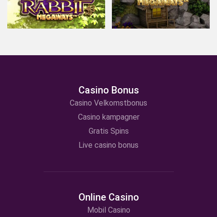
Casino Bonus
Casino Velkomstbonus
Casino kampagner
Gratis Spins
Live casino bonus
Online Casino
Mobil Casino