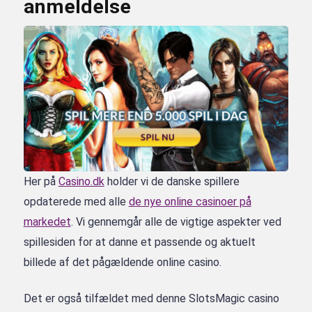
anmeldelse
Her på
Casino.dk
holder vi de danske spillere
opdaterede med alle
de nye online casinoer på
markedet
. Vi gennemgår alle de vigtige aspekter ved
spillesiden for at danne et passende og aktuelt
billede af det pågældende online casino.
Det er også tilfældet med denne SlotsMagic casino