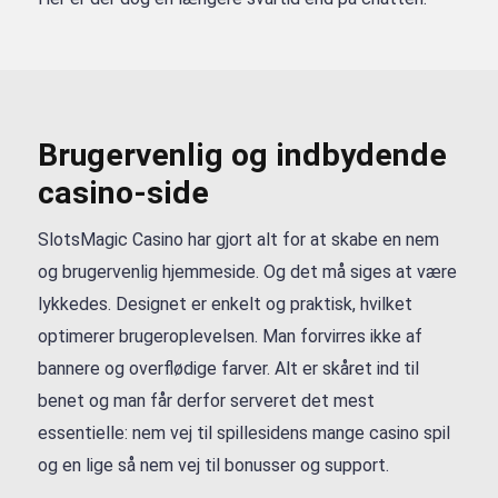
Brugervenlig og indbydende
casino-side
SlotsMagic Casino har gjort alt for at skabe en nem
og brugervenlig hjemmeside. Og det må siges at være
lykkedes. Designet er enkelt og praktisk, hvilket
optimerer brugeroplevelsen. Man forvirres ikke af
bannere og overflødige farver. Alt er skåret ind til
benet og man får derfor serveret det mest
essentielle: nem vej til spillesidens mange casino spil
og en lige så nem vej til bonusser og support.