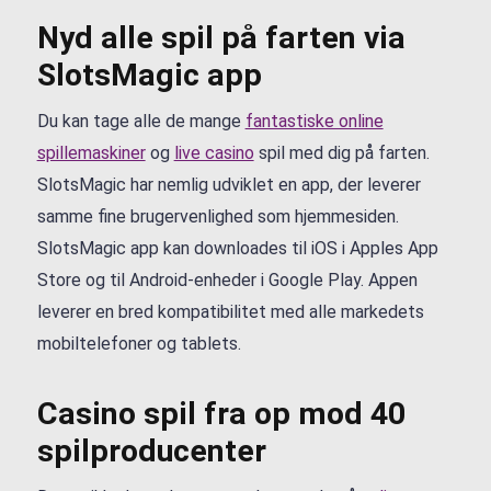
Nyd alle spil på farten via
SlotsMagic app
Du kan tage alle de mange
fantastiske online
spillemaskiner
og
live casino
spil med dig på farten.
SlotsMagic har nemlig udviklet en app, der leverer
samme fine brugervenlighed som hjemmesiden.
SlotsMagic app kan downloades til iOS i Apples App
Store og til Android-enheder i Google Play. Appen
leverer en bred kompatibilitet med alle markedets
mobiltelefoner og tablets.
Casino spil fra op mod 40
spilproducenter