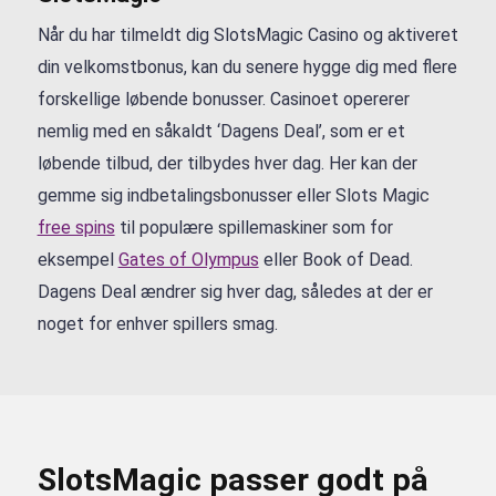
Når du har tilmeldt dig SlotsMagic Casino og aktiveret
din velkomstbonus, kan du senere hygge dig med flere
forskellige løbende bonusser. Casinoet opererer
nemlig med en såkaldt ‘Dagens Deal’, som er et
løbende tilbud, der tilbydes hver dag. Her kan der
gemme sig indbetalingsbonusser eller Slots Magic
free spins
til populære spillemaskiner som for
eksempel
Gates of Olympus
eller Book of Dead.
Dagens Deal ændrer sig hver dag, således at der er
noget for enhver spillers smag.
SlotsMagic passer godt på