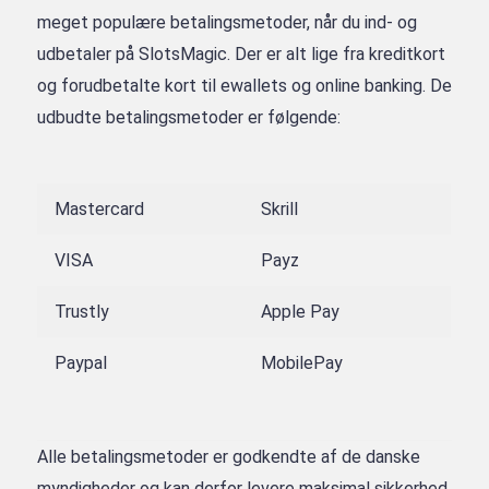
meget populære betalingsmetoder, når du ind- og
udbetaler på SlotsMagic. Der er alt lige fra kreditkort
og forudbetalte kort til ewallets og online banking. De
udbudte betalingsmetoder er følgende:
Mastercard
Skrill
VISA
Payz
Trustly
Apple Pay
Paypal
MobilePay
Alle betalingsmetoder er godkendte af de danske
myndigheder og kan derfor levere maksimal sikkerhed.