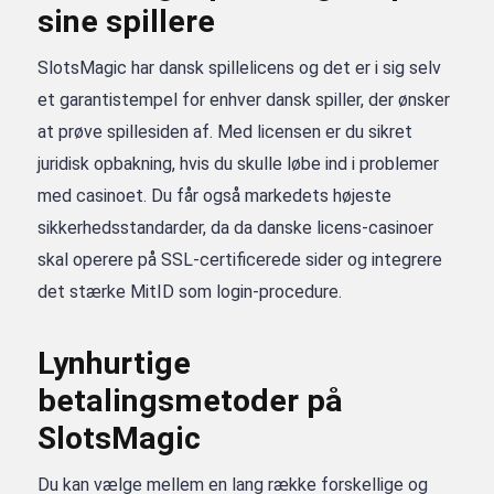
sine spillere
SlotsMagic har dansk spillelicens og det er i sig selv
et garantistempel for enhver dansk spiller, der ønsker
at prøve spillesiden af. Med licensen er du sikret
juridisk opbakning, hvis du skulle løbe ind i problemer
med casinoet. Du får også markedets højeste
sikkerhedsstandarder, da da danske licens-casinoer
skal operere på SSL-certificerede sider og integrere
det stærke MitID som login-procedure.
Lynhurtige
betalingsmetoder på
SlotsMagic
Du kan vælge mellem en lang række forskellige og