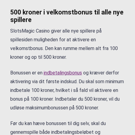
500 kroner i velkomstbonus til alle nye
spillere
SlotsMagic Casino giver alle nye spillere på
spillesiden muligheden for at aktivere en
velkomstbonus. Den kan rumme mellem alt fra 100
kroner og op til 500 kroner.
Bonussen er en
indbetalingsbonus
og kræver derfor
aktivering via dit første indskud. Du skal som minimum
indbetale 100 kroner, hvilket i så fald vil aktivere en
bonus på 100 kroner. Indbetaler du 500 kroner, vil du
udløse maksimumbonussen på 500 kroner.
Før du kan hæve bonussen til dig selv, skal du
gennemspille både indbetalingsbeløbet og