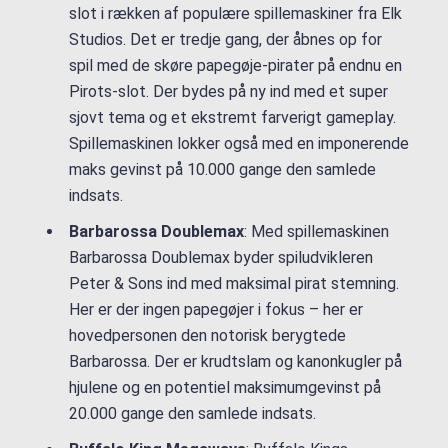
slot i rækken af populære spillemaskiner fra Elk
Studios. Det er tredje gang, der åbnes op for
spil med de skøre papegøje-pirater på endnu en
Pirots-slot. Der bydes på ny ind med et super
sjovt tema og et ekstremt farverigt gameplay.
Spillemaskinen lokker også med en imponerende
maks gevinst på 10.000 gange den samlede
indsats.
Barbarossa Doublemax
: Med spillemaskinen
Barbarossa Doublemax byder spiludvikleren
Peter & Sons ind med maksimal pirat stemning.
Her er der ingen papegøjer i fokus – her er
hovedpersonen den notorisk berygtede
Barbarossa. Der er krudtslam og kanonkugler på
hjulene og en potentiel maksimumgevinst på
20.000 gange den samlede indsats.