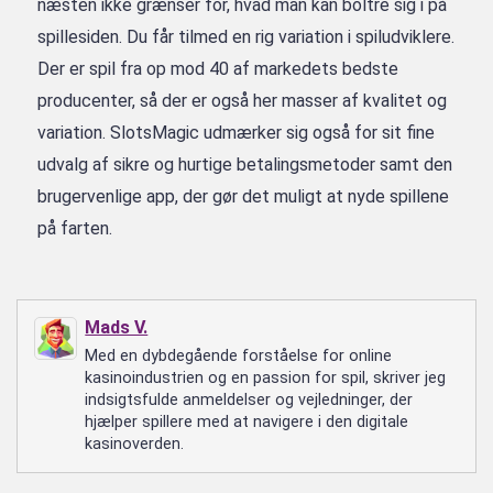
næsten ikke grænser for, hvad man kan boltre sig i på
spillesiden. Du får tilmed en rig variation i spiludviklere.
Der er spil fra op mod 40 af markedets bedste
producenter, så der er også her masser af kvalitet og
variation. SlotsMagic udmærker sig også for sit fine
udvalg af sikre og hurtige betalingsmetoder samt den
brugervenlige app, der gør det muligt at nyde spillene
på farten.
Mads V.
Med en dybdegående forståelse for online
kasinoindustrien og en passion for spil, skriver jeg
indsigtsfulde anmeldelser og vejledninger, der
hjælper spillere med at navigere i den digitale
kasinoverden.