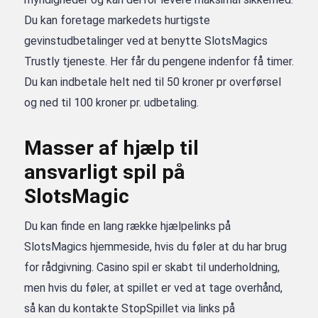
Du kan foretage markedets hurtigste
gevinstudbetalinger ved at benytte SlotsMagics
Trustly tjeneste. Her får du pengene indenfor få timer.
Du kan indbetale helt ned til 50 kroner pr overførsel
og ned til 100 kroner pr. udbetaling.
Masser af hjælp til
ansvarligt spil på
SlotsMagic
Du kan finde en lang række hjælpelinks på
SlotsMagics hjemmeside, hvis du føler at du har brug
for rådgivning. Casino spil er skabt til underholdning,
men hvis du føler, at spillet er ved at tage overhånd,
så kan du kontakte StopSpillet via links på