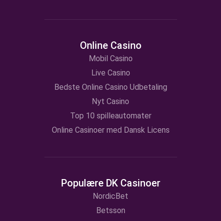
Online Casino
Mobil Casino
Live Casino
Bedste Online Casino Udbetaling
Nyt Casino
Top 10 spilleautomater
Online Casinoer med Dansk Licens
Populære DK Casinoer
NordicBet
Betsson