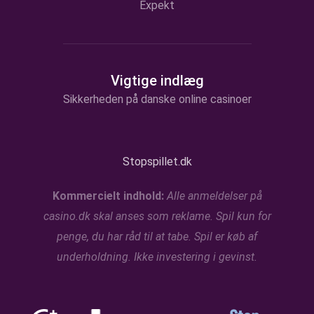
Expekt
Vigtige indlæg
Sikkerheden på danske online casinoer
Stopspillet.dk
Kommercielt indhold:
Alle anmeldelser på
casino.dk skal anses som reklame. Spil kun for
penge, du har råd til at tabe. Spil er køb af
underholdning. Ikke investering i gevinst.