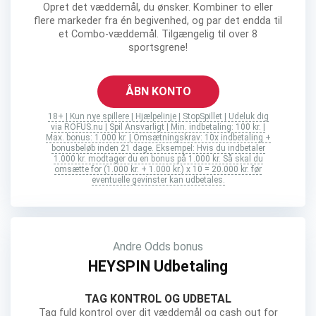
Opret det væddemål, du ønsker. Kombiner to eller
flere markeder fra én begivenhed, og par det endda til
et Combo-væddemål. Tilgængelig til over 8
sportsgrene!
ÅBN KONTO
18+ | Kun nye spillere | Hjælpelinje | StopSpillet | Udeluk dig
via ROFUS.nu | Spil Ansvarligt | Min. indbetaling: 100 kr. |
Max. bonus: 1.000 kr. | Omsætningskrav: 10x indbetaling +
bonusbeløb inden 21 dage. Eksempel: Hvis du indbetaler
1.000 kr. modtager du en bonus på 1.000 kr. Så skal du
omsætte for (1.000 kr. + 1.000 kr.) x 10 = 20.000 kr. før
eventuelle gevinster kan udbetales.
Andre
Odds bonus
HEYSPIN Udbetaling
TAG KONTROL OG UDBETAL
Tag fuld kontrol over dit væddemål og cash out for