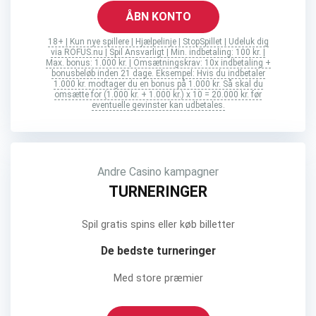
ÅBN KONTO
18+ | Kun nye spillere | Hjælpelinje | StopSpillet | Udeluk dig
via ROFUS.nu | Spil Ansvarligt | Min. indbetaling: 100 kr. |
Max. bonus: 1.000 kr. | Omsætningskrav: 10x indbetaling +
bonusbeløb inden 21 dage. Eksempel: Hvis du indbetaler
1.000 kr. modtager du en bonus på 1.000 kr. Så skal du
omsætte for (1.000 kr. + 1.000 kr.) x 10 = 20.000 kr. før
eventuelle gevinster kan udbetales.
Andre
Casino kampagner
TURNERINGER
Spil gratis spins eller køb billetter
De bedste turneringer
Med store præmier