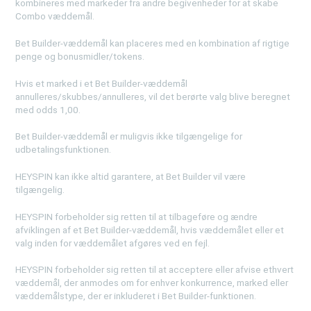
kombineres med markeder fra andre begivenheder for at skabe
Combo væddemål.
Bet Builder-væddemål kan placeres med en kombination af rigtige
penge og bonusmidler/tokens.
Hvis et marked i et Bet Builder-væddemål
annulleres/skubbes/annulleres, vil det berørte valg blive beregnet
med odds 1,00.
Bet Builder-væddemål er muligvis ikke tilgængelige for
udbetalingsfunktionen.
HEYSPIN kan ikke altid garantere, at Bet Builder vil være
tilgængelig.
HEYSPIN forbeholder sig retten til at tilbageføre og ændre
afviklingen af ​​et Bet Builder-væddemål, hvis væddemålet eller et
valg inden for væddemålet afgøres ved en fejl.
HEYSPIN forbeholder sig retten til at acceptere eller afvise ethvert
væddemål, der anmodes om for enhver konkurrence, marked eller
væddemålstype, der er inkluderet i Bet Builder-funktionen.