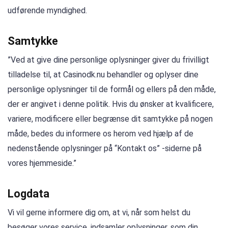
udførende myndighed.
Samtykke
”Ved at give dine personlige oplysninger giver du frivilligt
tilladelse til, at Casinodk.nu behandler og oplyser dine
personlige oplysninger til de formål og ellers på den måde,
der er angivet i denne politik. Hvis du ønsker at kvalificere,
variere, modificere eller begrænse dit samtykke på nogen
måde, bedes du informere os herom ved hjælp af de
nedenstående oplysninger på “Kontakt os” -siderne på
vores hjemmeside.”
Logdata
Vi vil gerne informere dig om, at vi, når som helst du
besøger vores service, indsamler oplysninger, som din