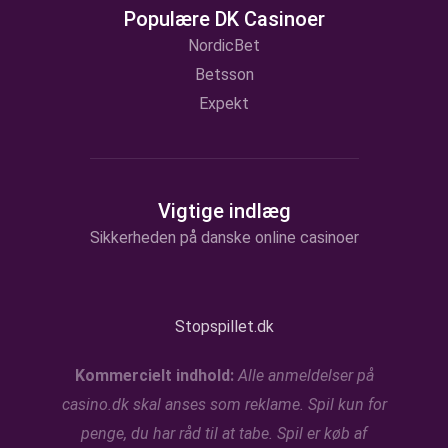
Populære DK Casinoer
NordicBet
Betsson
Expekt
Vigtige indlæg
Sikkerheden på danske online casinoer
Stopspillet.dk
Kommercielt indhold:
Alle anmeldelser på
casino.dk skal anses som reklame. Spil kun for
penge, du har råd til at tabe. Spil er køb af