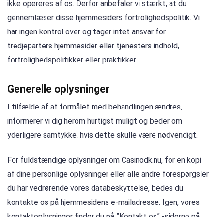
ikke opereres af os. Derfor anbefaler vi stærkt, at du
gennemlæser disse hjemmesiders fortrolighedspolitik. Vi
har ingen kontrol over og tager intet ansvar for
tredjeparters hjemmesider eller tjenesters indhold,
fortrolighedspolitikker eller praktikker.
Generelle oplysninger
I tilfælde af at formålet med behandlingen ændres,
informerer vi dig herom hurtigst muligt og beder om
yderligere samtykke, hvis dette skulle være nødvendigt.
For fuldstændige oplysninger om Casinodk.nu, for en kopi
af dine personlige oplysninger eller alle andre forespørgsler
du har vedrørende vores databeskyttelse, bedes du
kontakte os på hjemmesidens e-mailadresse. Igen, vores
kontaktoplysninger finder du på ”Kontakt os” -siderne på