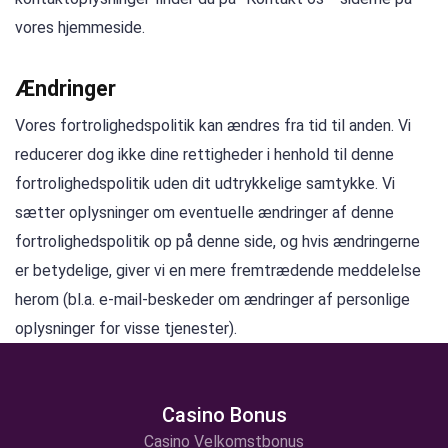
vores hjemmeside.
Ændringer
Vores fortrolighedspolitik kan ændres fra tid til anden. Vi
reducerer dog ikke dine rettigheder i henhold til denne
fortrolighedspolitik uden dit udtrykkelige samtykke. Vi
sætter oplysninger om eventuelle ændringer af denne
fortrolighedspolitik op på denne side, og hvis ændringerne
er betydelige, giver vi en mere fremtrædende meddelelse
herom (bl.a. e-mail-beskeder om ændringer af personlige
oplysninger for visse tjenester).
Casino Bonus
Casino Velkomstbonus