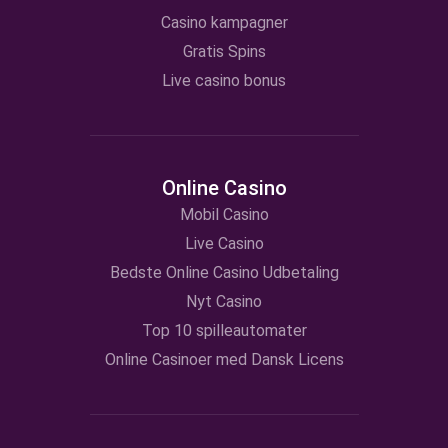
Casino kampagner
Gratis Spins
Live casino bonus
Online Casino
Mobil Casino
Live Casino
Bedste Online Casino Udbetaling
Nyt Casino
Top 10 spilleautomater
Online Casinoer med Dansk Licens