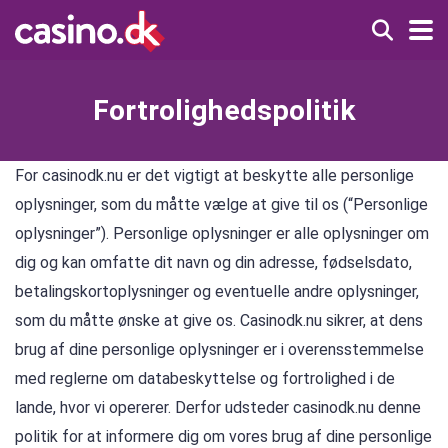
Fortrolighedspolitik
For casinodk.nu er det vigtigt at beskytte alle personlige
oplysninger, som du måtte vælge at give til os (“Personlige
oplysninger”). Personlige oplysninger er alle oplysninger om
dig og kan omfatte dit navn og din adresse, fødselsdato,
betalingskortoplysninger og eventuelle andre oplysninger,
som du måtte ønske at give os. Casinodk.nu sikrer, at dens
brug af dine personlige oplysninger er i overensstemmelse
med reglerne om databeskyttelse og fortrolighed i de
lande, hvor vi opererer. Derfor udsteder casinodk.nu denne
politik for at informere dig om vores brug af dine personlige