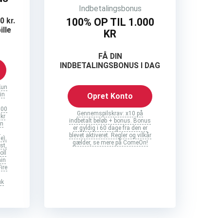
Indbetalingsbonus
0 kr.
100% OP TIL 1.000
ille
KR
FÅ DIN
INDBETALINGSBONUS I DAG
Kun
in
Opret Konto
500
Gennemspilskrav: x10 på
 kr
indbetalt beløb + bonus. Bonus
en
er gyldig i 60 dage fra den er
.
blevet aktiveret. Regler og vilkår
e),
gælder, se mere på ComeOn!
st,
oll
min
ire
uk