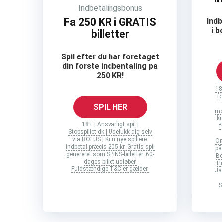
Indbetalingsbonus
Fa 250 KR i GRATIS
Indb
i b
billetter
Spil efter du har foretaget
din forste indbentaling pa
250 KR!
18
f
SPIL HER
mo
kr
18+ | Ansvarligt spil |
f
Stopspillet.dk | Udelukk dig selv
via ROFUS | Kun nye spillere.
Om
Indbetal præcis 205 kr. Gratis spil
på
genereret som SPINS-billetter. 60-
Bo
dages billet udløber.
Hu
Fuldstændige T&C'er gælder.
Ja
S