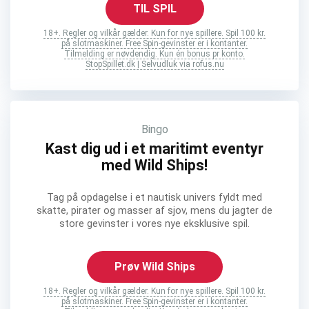
TIL SPIL
18+. Regler og vilkår gælder. Kun for nye spillere. Spil 100 kr.
på slotmaskiner. Free Spin-gevinster er i kontanter.
Tilmelding er nøvdendig. Kun én bonus pr konto.
StopSpillet.dk | Selvudluk via rofus.nu
Bingo
Kast dig ud i et maritimt eventyr
med Wild Ships!
Tag på opdagelse i et nautisk univers fyldt med
skatte, pirater og masser af sjov, mens du jagter de
store gevinster i vores nye eksklusive spil.
Prøv Wild Ships
18+. Regler og vilkår gælder. Kun for nye spillere. Spil 100 kr.
på slotmaskiner. Free Spin-gevinster er i kontanter.