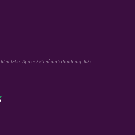
il at tabe. Spil er køb af underholdning. Ikke