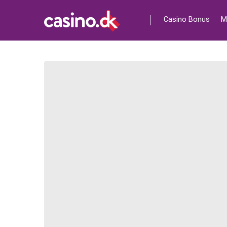
Casino Bonus
M