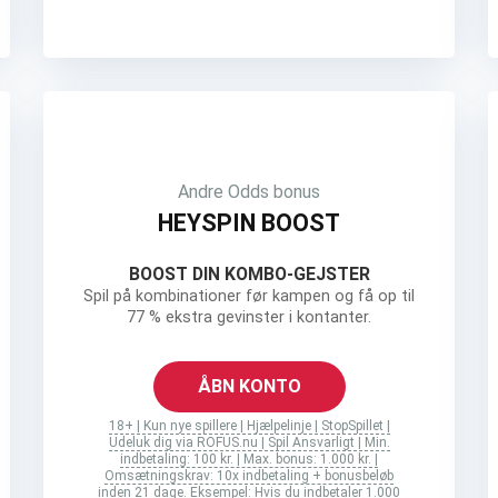
Andre
Odds bonus
HEYSPIN BOOST
BOOST DIN KOMBO-GEJSTER
Spil på kombinationer før kampen og få op til
77 % ekstra gevinster i kontanter.
ÅBN KONTO
18+ | Kun nye spillere | Hjælpelinje | StopSpillet |
Udeluk dig via ROFUS.nu | Spil Ansvarligt | Min.
indbetaling: 100 kr. | Max. bonus: 1.000 kr. |
Omsætningskrav: 10x indbetaling + bonusbeløb
inden 21 dage. Eksempel: Hvis du indbetaler 1.000