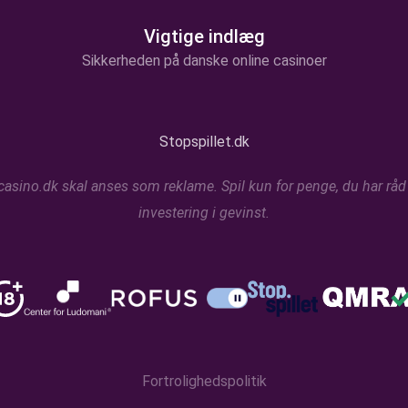
Vigtige indlæg
Sikkerheden på danske online casinoer
Stopspillet.dk
asino.dk skal anses som reklame. Spil kun for penge, du har råd t
investering i gevinst.
Fortrolighedspolitik