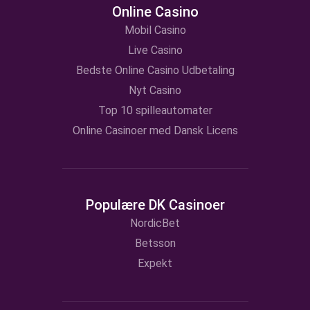
Online Casino
Mobil Casino
Live Casino
Bedste Online Casino Udbetaling
Nyt Casino
Top 10 spilleautomater
Online Casinoer med Dansk Licens
Populære DK Casinoer
NordicBet
Betsson
Expekt