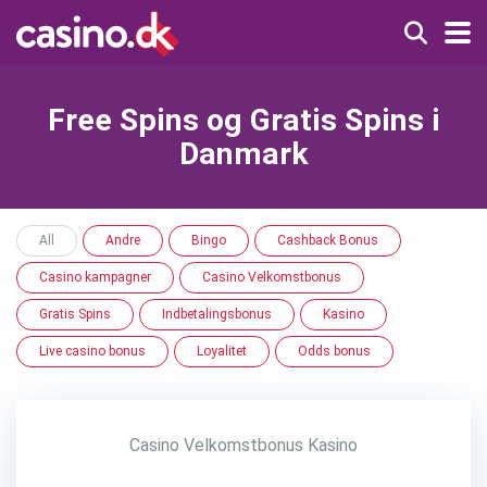
Free Spins og Gratis Spins i
Danmark
All
Andre
Bingo
Cashback Bonus
Casino kampagner
Casino Velkomstbonus
Gratis Spins
Indbetalingsbonus
Kasino
Live casino bonus
Loyalitet
Odds bonus
Casino Velkomstbonus
Kasino