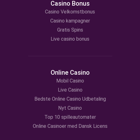
Casino Bonus
Casino Velkomstbonus
Casino kampagner
Gratis Spins
Live casino bonus
Online Casino
Mobil Casino
Live Casino
Bedste Online Casino Udbetaling
Nyt Casino
Top 10 spilleautomater
Online Casinoer med Dansk Licens