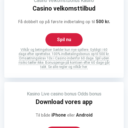
Casino Velkomstbonus
Kasino
Casino velkomsttilbud
500 kr.
Få dobbelt op på første indbetaling op til
Spil nu
Vilkår og betingelser Gælder kun nye spillere. Gyldigt i 60
dage efter oprettelse. 100% indbetalingsbonus op til 500 kr.
Omsætningskrav 10x i Casino indenfor 60 dage. Spil uden
risiko tæller ikke. Bonuspenge på kontoen efter 60 dage går
tabt. Se alle regler og vilkår her.
Kasino
Live casino bonus
Odds bonus
Download vores app
iPhone
Android
Til både
eller