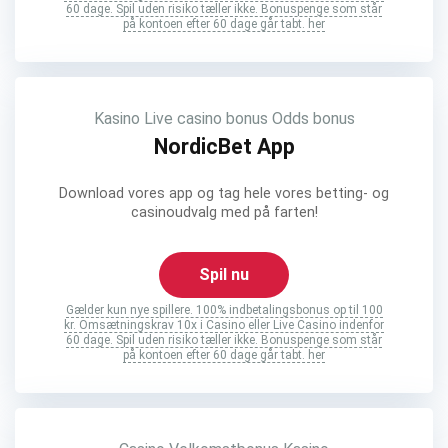
60 dage. Spil uden risiko tæller ikke. Bonuspenge som står
på kontoen efter 60 dage går tabt. her
Kasino
Live casino bonus
Odds bonus
NordicBet App
Download vores app og tag hele vores betting- og
casinoudvalg med på farten!
Spil nu
Gælder kun nye spillere. 100% indbetalingsbonus op til 100
kr. Omsætningskrav 10x i Casino eller Live Casino indenfor
60 dage. Spil uden risiko tæller ikke. Bonuspenge som står
på kontoen efter 60 dage går tabt. her