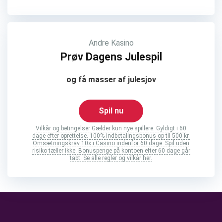
Andre
Kasino
Prøv Dagens Julespil
og få masser af julesjov
Spil nu
Vilkår og betingelser Gælder kun nye spillere. Gyldigt i 60
dage efter oprettelse. 100% indbetalingsbonus op til 500 kr.
Omsætningskrav 10x i Casino indenfor 60 dage. Spil uden
risiko tæller ikke. Bonuspenge på kontoen efter 60 dage går
tabt. Se alle regler og vilkår her.