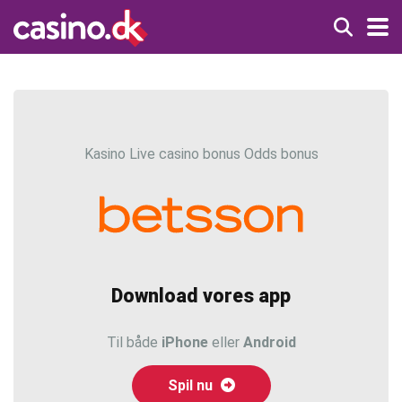
Kasino
Live casino bonus
Odds bonus
Download vores app
Til både
iPhone
eller
Android
Spil nu