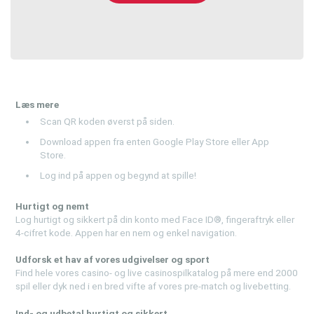
Læs mere
Scan QR koden øverst på siden.
Download appen fra enten Google Play Store eller App
Store.
Log ind på appen og begynd at spille!
Hurtigt og nemt
Log hurtigt og sikkert på din konto med Face ID®, fingeraftryk eller
4-cifret kode. Appen har en nem og enkel navigation.
Udforsk et hav af vores udgivelser og sport
Find hele vores casino- og live casinospilkatalog på mere end 2000
spil eller dyk ned i en bred vifte af vores pre-match og livebetting.
Ind- og udbetal hurtigt og sikkert