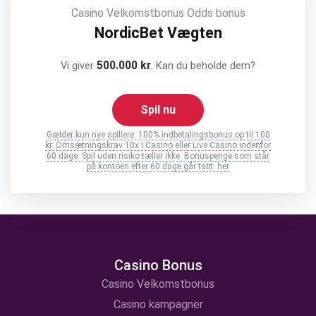
Casino Velkomstbonus
Odds bonus
NordicBet Vægten
500.000 kr
Vi giver
. Kan du beholde dem?
Spil nu
Gælder kun nye spillere. 100% indbetalingsbonus op til 100
kr. Omsætningskrav 10x i Casino eller Live Casino indenfor
60 dage. Spil uden risiko tæller ikke. Bonuspenge som står
på kontoen efter 60 dage går tabt. her
Casino Bonus
Casino Velkomstbonus
Casino kampagner