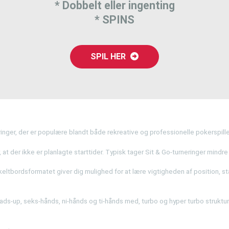
* Dobbelt eller ingenting
* SPINS
SPIL HER
inger, der er populære blandt både rekreative og professionelle pokerspille
, at der ikke er planlagte starttider. Typisk tager Sit & Go-turneringer mindre e
keltbordsformatet giver dig mulighed for at lære vigtigheden af ​​position, s
ads-up, seks-hånds, ni-hånds og ti-hånds med, turbo og hyper turbo struktur