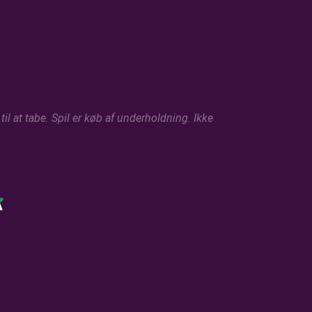
il at tabe. Spil er køb af underholdning. Ikke