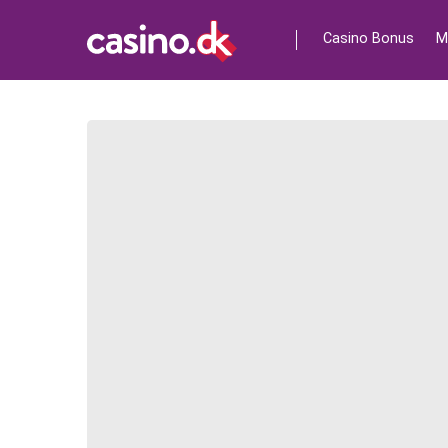
Casino Bonus
M