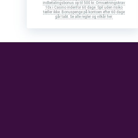
indbetalingsbonus op til 500 kr. Omsætningskrav
10x i Casino indenfor 60 dage. Spil uden risiko
tæller ikke. Bonuspenge på kontoen efter 60 dage
går tabt. Se alle regler og vilkår her.