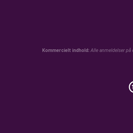
Kommercielt indhold:
Alle anmeldelser på c