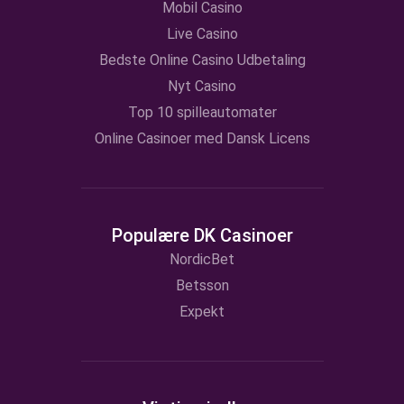
Mobil Casino
Live Casino
Bedste Online Casino Udbetaling
Nyt Casino
Top 10 spilleautomater
Online Casinoer med Dansk Licens
Populære DK Casinoer
NordicBet
Betsson
Expekt