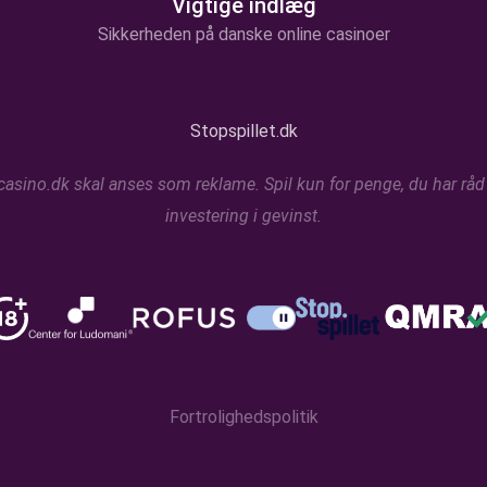
Vigtige indlæg
Sikkerheden på danske online casinoer
Stopspillet.dk
asino.dk skal anses som reklame. Spil kun for penge, du har råd t
investering i gevinst.
Fortrolighedspolitik