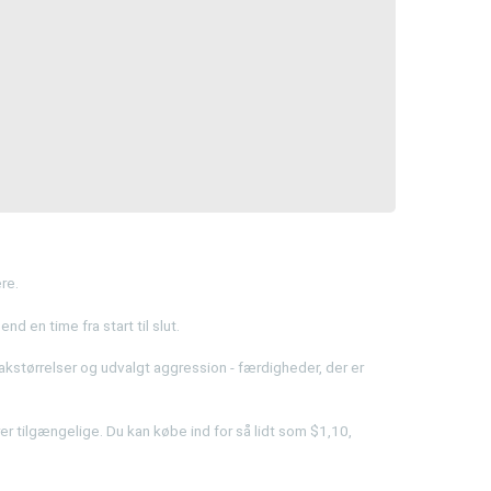
re.
nd en time fra start til slut.
takstørrelser og udvalgt aggression - færdigheder, der er
er tilgængelige. Du kan købe ind for så lidt som $1,10,