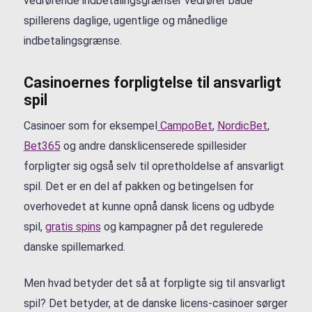
vedrørende indbetalingsgrænser vedrører både
spillerens daglige, ugentlige og månedlige
indbetalingsgrænse.
Casinoernes forpligtelse til ansvarligt
spil
Casinoer som for eksempel
CampoBet
,
NordicBet
,
Bet365
og andre dansklicenserede spillesider
forpligter sig også selv til opretholdelse af ansvarligt
spil. Det er en del af pakken og betingelsen for
overhovedet at kunne opnå dansk licens og udbyde
spil,
gratis spins
og kampagner på det regulerede
danske spillemarked.
Men hvad betyder det så at forpligte sig til ansvarligt
spil? Det betyder, at de danske licens-casinoer sørger