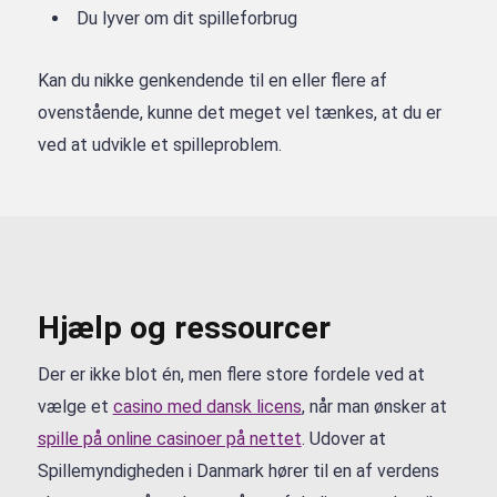
Du lyver om dit spilleforbrug
Kan du nikke genkendende til en eller flere af
ovenstående, kunne det meget vel tænkes, at du er
ved at udvikle et spilleproblem.
Hjælp og ressourcer
Der er ikke blot én, men flere store fordele ved at
vælge et
casino med dansk licens
, når man ønsker at
spille på online casinoer på nettet
. Udover at
Spillemyndigheden i Danmark hører til en af verdens