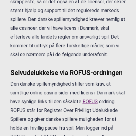
skrappeste, så er det også en af de licenser, der sikrer
størst hjælp og support til det regulerede markeds
spillere. Den danske spillemyndighed kræver nemlig at
alle casinoer, der vil have licens i Danmark, skal
efterleve alle landets regler om ansvarligt spil. Det
kommer til udtryk på flere forskellige måder, som vi
skal se nærmere på i de følgende underafsnit.
Selvudelukkelse via ROFUS-ordningen
Den danske spillemyndighed stiller som krav, at
samtlige online casino sider med licens i Danmark skal
have synlige links til den såkaldte
ROFUS
ordning.
ROFUS står for Register Over Frivilligt Udelukkede
Spillere og giver danske spillere muligheden for at
holde en frivillig pause fra spil. Man logger ind på