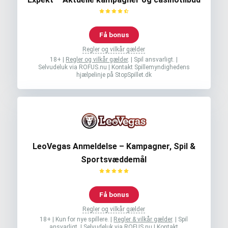
Få bonus
Regler og vilkår gælder
18+ |
Regler og vilkår gælder
. | Spil ansvarligt. |
Selvudeluk via ROFUS.nu | Kontakt Spillemyndighedens
hjælpelinje på StopSpillet.dk
LeoVegas Anmeldelse – Kampagner, Spil &
Sportsvæddemål
Få bonus
Regler og vilkår gælder
18+ | Kun for nye spillere. |
Regler & vilkår gælder
. | Spil
ansvarligt. | Selvudeluk via
ROFUS.nu
| Kontakt