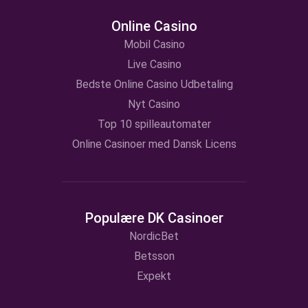
Online Casino
Mobil Casino
Live Casino
Bedste Online Casino Udbetaling
Nyt Casino
Top 10 spilleautomater
Online Casinoer med Dansk Licens
Populære DK Casinoer
NordicBet
Betsson
Expekt