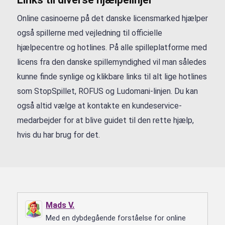
Online casinoerne på det danske licensmarked hjælper
også spillerne med vejledning til officielle
hjælpecentre og hotlines. På alle spilleplatforme med
licens fra den danske spillemyndighed vil man således
kunne finde synlige og klikbare links til alt lige hotlines
som StopSpillet, ROFUS og Ludomani-linjen. Du kan
også altid vælge at kontakte en kundeservice-
medarbejder for at blive guidet til den rette hjælp,
hvis du har brug for det.
Mads V.
Med en dybdegående forståelse for online