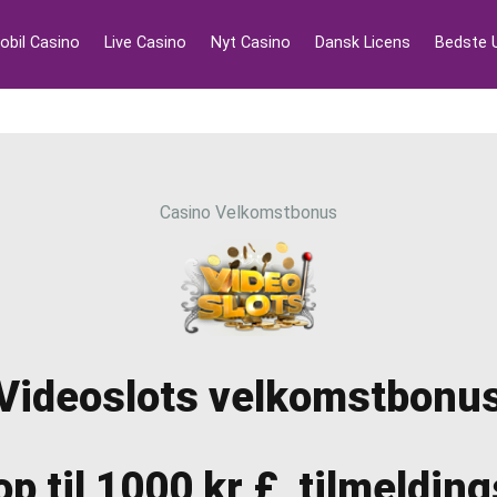
obil Casino
Live Casino
Nyt Casino
Dansk Licens
Bedste 
Casino Velkomstbonus
Videoslots velkomstbonu
op til 1000 kr £ tilmeldin