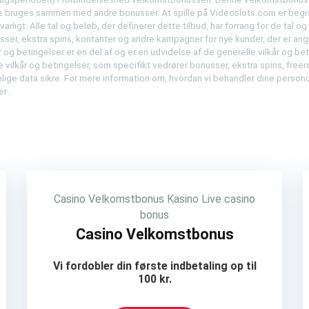
 bruges sammen med andre bonusser. At spille på Videoslots.com er begræ
ligt. Alle tal og beløb, der definerer dette tilbud, har forrang for de tal og 
usser, ekstra spins, kontanter og andre kampagner for nye kunder, der er angiv
kår og betingelser er en del af og er en udvidelse af de generelle vilkår og b
 vilkår og betingelser, som specifikt vedrører bonusser, ekstra spins, freero
lige data sikre. For mere information om, hvordan vi behandler dine personopl
r .
Casino Velkomstbonus
Kasino
Live casino
bonus
Casino Velkomstbonus
Vi fordobler din første indbetaling op til
100 kr.