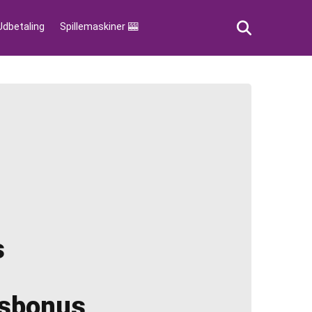
Udbetaling
Spillemaskiner 🎰
s
gsbonus