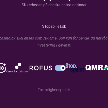
Sikkerheden på danske online casinoer
Stopspillet.dk
asino.dk skal anses som reklame. Spil kun for penge, du har råd t
investering i gevinst.
Fortrolighedspolitik