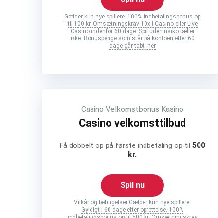
Gælder kun nye spillere. 100% indbetalingsbonus op
til 100 kr. Omsætningskrav 10x i Casino eller Live
Casino indenfor 60 dage. Spil uden risiko tæller
ikke. Bonuspenge som står på kontoen efter 60
dage går tabt. her
Casino Velkomstbonus
Kasino
Casino velkomsttilbud
500
Få dobbelt op på første indbetaling op til
kr.
Spil nu
Vilkår og betingelser Gælder kun nye spillere.
Gyldigt i 60 dage efter oprettelse. 100%
indbetalingsbonus op til 500 kr. Omsætningskrav