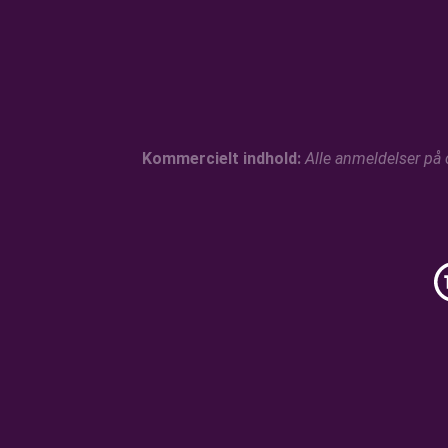
Kommercielt indhold:
Alle anmeldelser på c