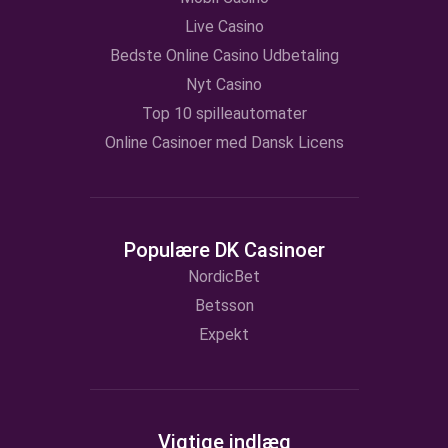
Live Casino
Bedste Online Casino Udbetaling
Nyt Casino
Top 10 spilleautomater
Online Casinoer med Dansk Licens
Populære DK Casinoer
NordicBet
Betsson
Expekt
Vigtige indlæg