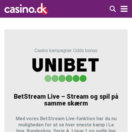
Casino kampagner
Odds bonus
BetStream Live – Stream og spil på
samme skærm
Med vores BetStream Live-funktion har du nu
muligheden for at se hver eneste kamp i La
liga, Bundesliga, Serie A, Ligue 1 og spille live