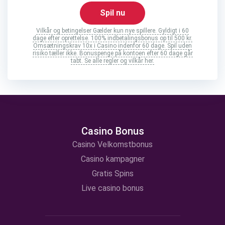
Spil nu
Vilkår og betingelser Gælder kun nye spillere. Gyldigt i 60
dage efter oprettelse. 100% indbetalingsbonus op til 500 kr.
Omsætningskrav 10x i Casino indenfor 60 dage. Spil uden
risiko tæller ikke. Bonuspenge på kontoen efter 60 dage går
tabt. Se alle regler og vilkår her.
Casino Bonus
Casino Velkomstbonus
Casino kampagner
Gratis Spins
Live casino bonus