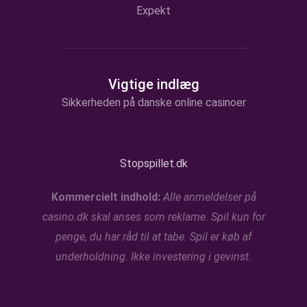
Expekt
Vigtige indlæg
Sikkerheden på danske online casinoer
Stopspillet.dk
Kommercielt indhold:
Alle anmeldelser på
casino.dk skal anses som reklame. Spil kun for
penge, du har råd til at tabe. Spil er køb af
underholdning. Ikke investering i gevinst.