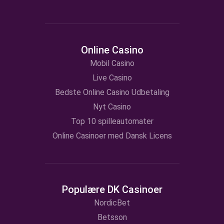
Online Casino
Mobil Casino
Live Casino
Bedste Online Casino Udbetaling
Nyt Casino
Top 10 spilleautomater
Online Casinoer med Dansk Licens
Populære DK Casinoer
NordicBet
Betsson