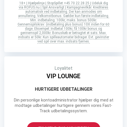
18+ | Hjælpelinje | StopSpillet +45 70 22 28 25 | Udeluk dig
via ROFUS.nu | Spil Ansvarligt | Kampagnevilkår. Krediteres
automatisk ved indbetaling. Der kan anmodes om
annullering. Velkomstbonus. Gælder kun første indbetaling.
Min. indbetaling: 100kr, maks. bonus 500kr.
Gennemspilskrav: (indbetaling plus bonus) 10X inden for 60
dage. Eksempel: Indbetal 100kr, få 100kr bonus og
gennemspil 2,000kr. Bonuskøb er betragtet et sats. Max.
indsats er 50kr. Kun spilleautomater bidrager. Evt. gevinster
ved spil over max. indsats fjernes.
Loyalitet
VIP LOUNGE
HURTIGERE UDBETALINGER
Din personlige kontoadministrator hjælper dig med at
modtage udbetalinger hurtigere gennem vores Fast-
Track udbetalingssystem.