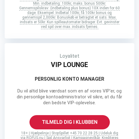
Min. indbetaling: 100kr, maks. bonus 500kr.
Gennemspilskrav: (indbetaling plus bonus) 10X inden for 60
dage. Eksempel: Indbetal 100kr, få 100kr bonus og
gennemspil 2,000kr. Bonuskøb er betragtet et sats. Max.
indsats er 50kr. Kun spilleautomater bidrager. Evt. gevinster
ved spil over max. indsats fjernes.
Loyalitet
VIP LOUNGE
PERSONLIG KONTO MANAGER
Du vil altid blive værdsat som en af ​​vores VIP'er, og
din personlige kontoadministrator vil sikre, at du får
den bedste VIP-oplevelse.
TILMELD DIG I KLUBBEN
18+ | Hjælpelinje | StopSpillet +45 70 22 28 25 | Udeluk dig
via ROFUS.nu | Spil Ansvarligt | Kampagnevilkår. Krediteres