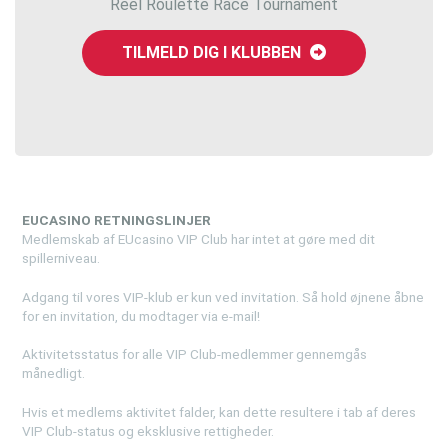
Reel Roulette Race Tournament
TILMELD DIG I KLUBBEN
EUCASINO RETNINGSLINJER
Medlemskab af EUcasino VIP Club har intet at gøre med dit
spillerniveau.
Adgang til vores VIP-klub er kun ved invitation. Så hold øjnene åbne
for en invitation, du modtager via e-mail!
Aktivitetsstatus for alle VIP Club-medlemmer gennemgås
månedligt.
Hvis et medlems aktivitet falder, kan dette resultere i tab af deres
VIP Club-status og eksklusive rettigheder.