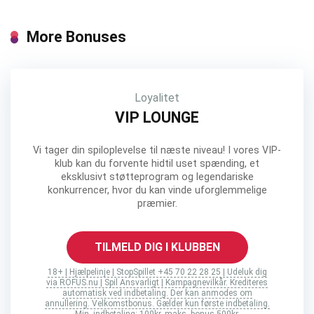
More Bonuses
Loyalitet
VIP LOUNGE
Vi tager din spiloplevelse til næste niveau! I vores VIP-
klub kan du forvente hidtil uset spænding, et
eksklusivt støtteprogram og legendariske
konkurrencer, hvor du kan vinde uforglemmelige
præmier.
TILMELD DIG I KLUBBEN
18+ | Hjælpelinje | StopSpillet +45 70 22 28 25 | Udeluk dig
via ROFUS.nu | Spil Ansvarligt | Kampagnevilkår. Krediteres
automatisk ved indbetaling. Der kan anmodes om
annullering. Velkomstbonus. Gælder kun første indbetaling.