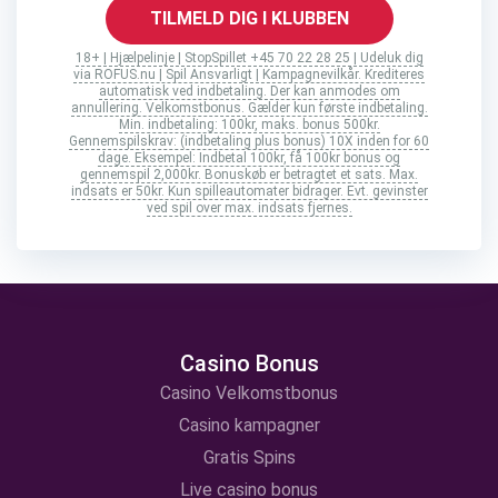
TILMELD DIG I KLUBBEN
18+ | Hjælpelinje | StopSpillet +45 70 22 28 25 | Udeluk dig
via ROFUS.nu | Spil Ansvarligt | Kampagnevilkår. Krediteres
automatisk ved indbetaling. Der kan anmodes om
annullering. Velkomstbonus. Gælder kun første indbetaling.
Min. indbetaling: 100kr, maks. bonus 500kr.
Gennemspilskrav: (indbetaling plus bonus) 10X inden for 60
dage. Eksempel: Indbetal 100kr, få 100kr bonus og
gennemspil 2,000kr. Bonuskøb er betragtet et sats. Max.
indsats er 50kr. Kun spilleautomater bidrager. Evt. gevinster
ved spil over max. indsats fjernes.
Casino Bonus
Casino Velkomstbonus
Casino kampagner
Gratis Spins
Live casino bonus