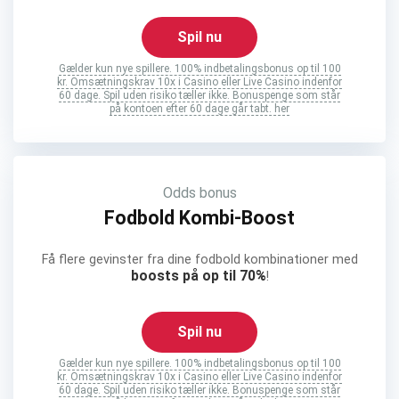
Spil nu
Gælder kun nye spillere. 100% indbetalingsbonus op til 100
kr. Omsætningskrav 10x i Casino eller Live Casino indenfor
60 dage. Spil uden risiko tæller ikke. Bonuspenge som står
på kontoen efter 60 dage går tabt. her
Odds bonus
Fodbold Kombi-Boost
Få flere gevinster fra dine fodbold kombinationer med
boosts på op til 70%
!
Spil nu
Gælder kun nye spillere. 100% indbetalingsbonus op til 100
kr. Omsætningskrav 10x i Casino eller Live Casino indenfor
60 dage. Spil uden risiko tæller ikke. Bonuspenge som står