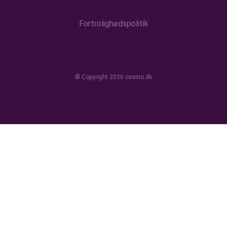
Fortrolighedspolitik
© Copyright 2026 casino.dk