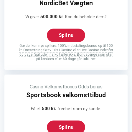
NordicBet Vægten
500.000 kr
Vi giver
. Kan du beholde dem?
Spil nu
Gælder kun nye spillere. 100% indbetalingsbonus op til 100
kr. Omsætningskrav 10x i Casino eller Live Casino indenfor
60 dage. Spil uden risiko tæller ikke. Bonuspenge som står
på kontoen efter 60 dage går tabt. her
Casino Velkomstbonus
Odds bonus
Sportsbook velkomsttilbud
500 kr.
Få et
freebet som ny kunde.
Spil nu