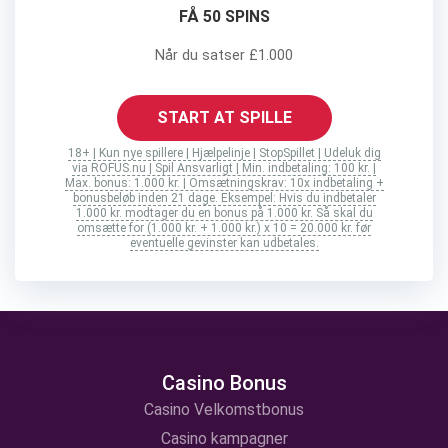
FÅ 50 SPINS
Når du satser £1.000
START AT SPILLE
18+ | Kun nye spillere | Hjælpelinje | StopSpillet | Udeluk dig
via ROFUS.nu | Spil Ansvarligt | Min. indbetaling: 100 kr. |
Max. bonus: 1.000 kr. | Omsætningskrav: 10x indbetaling +
bonusbeløb inden 21 dage. Eksempel: Hvis du indbetaler
1.000 kr. modtager du en bonus på 1.000 kr. Så skal du
omsætte for (1.000 kr. + 1.000 kr.) x 10 = 20.000 kr. før
eventuelle gevinster kan udbetales.
Casino Bonus
Casino Velkomstbonus
Casino kampagner