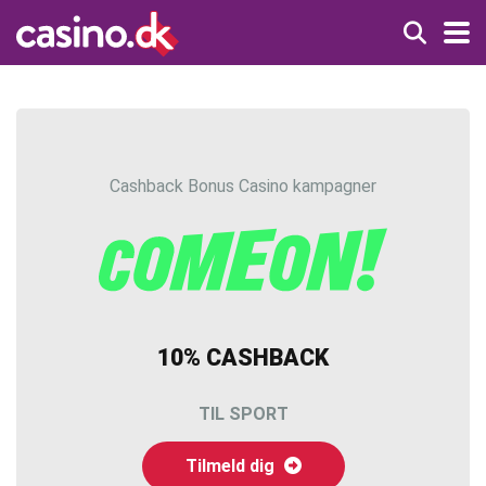
Cashback Bonus
Casino kampagner
10% CASHBACK
TIL SPORT
Tilmeld dig