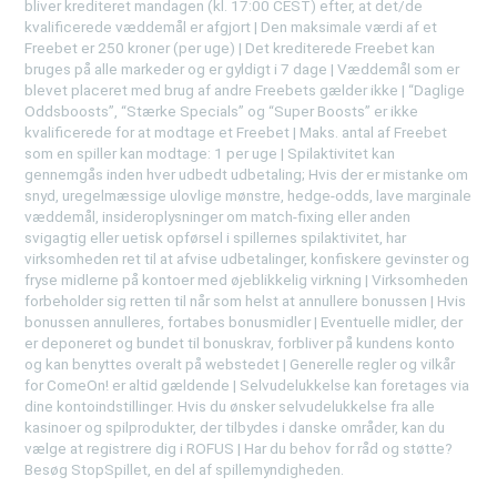
bliver krediteret mandagen (kl. 17:00 CEST) efter, at det/de
kvalificerede væddemål er afgjort | Den maksimale værdi af et
Freebet er 250 kroner (per uge) | Det krediterede Freebet kan
bruges på alle markeder og er gyldigt i 7 dage | Væddemål som er
blevet placeret med brug af andre Freebets gælder ikke | “Daglige
Oddsboosts”, “Stærke Specials” og “Super Boosts” er ikke
kvalificerede for at modtage et Freebet | Maks. antal af Freebet
som en spiller kan modtage: 1 per uge | Spilaktivitet kan
gennemgås inden hver udbedt udbetaling; Hvis der er mistanke om
snyd, uregelmæssige ulovlige mønstre, hedge-odds, lave marginale
væddemål, insideroplysninger om match-fixing eller anden
svigagtig eller uetisk opførsel i spillernes spilaktivitet, har
virksomheden ret til at afvise udbetalinger, konfiskere gevinster og
fryse midlerne på kontoer med øjeblikkelig virkning | Virksomheden
forbeholder sig retten til når som helst at annullere bonussen | Hvis
bonussen annulleres, fortabes bonusmidler | Eventuelle midler, der
er deponeret og bundet til bonuskrav, forbliver på kundens konto
og kan benyttes overalt på webstedet | Generelle regler og vilkår
for ComeOn! er altid gældende | Selvudelukkelse kan foretages via
dine kontoindstillinger. Hvis du ønsker selvudelukkelse fra alle
kasinoer og spilprodukter, der tilbydes i danske områder, kan du
vælge at registrere dig i ROFUS | Har du behov for råd og støtte?
Besøg StopSpillet, en del af spillemyndigheden.