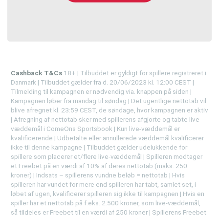
Cashback T&Cs
18+ | Tilbuddet er gyldigt for spillere registreret i
Danmark | Tilbuddet gælder fra d. 20/06/2023 kl. 12:00 CEST |
Tilmelding til kampagnen er nødvendig via. knappen på siden |
Kampagnen løber fra mandag til søndag | Det ugentlige nettotab vil
blive afregnet kl. 23:59 CEST, de søndage, hvor kampagnen er aktiv
| Afregning af nettotab sker med spillerens afgjorte og tabte live-
væddemål i ComeOns Sportsbook | Kun live-væddemål er
kvalificerende | Udbetalte eller annullerede væddemål kvalificerer
ikke til denne kampagne | Tilbuddet gælder udelukkende for
spillere som placerer et/flere live-væddemål | Spilleren modtager
et Freebet på en værdi af 10% af deres nettotab (maks. 250
kroner) | Indsats – spillerens vundne beløb = nettotab | Hvis
spilleren har vundet for mere end spilleren har tabt, samlet set, i
løbet af ugen, kvalificerer spilleren sig ikke til kampagnen | Hvis en
spiller har et nettotab på f.eks. 2.500 kroner, som live-væddemål,
så tildeles er Freebet til en værdi af 250 kroner | Spillerens Freebet