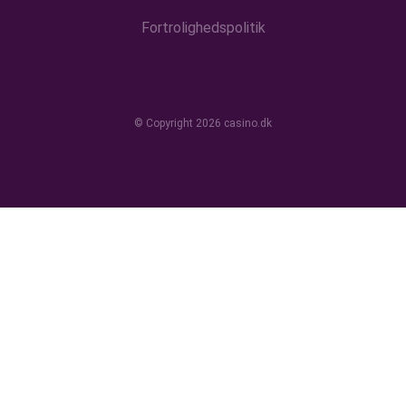
Fortrolighedspolitik
© Copyright 2026 casino.dk