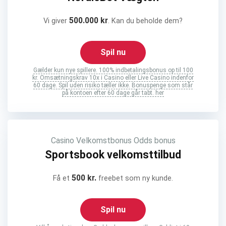
500.000 kr
Vi giver
. Kan du beholde dem?
Spil nu
Gælder kun nye spillere. 100% indbetalingsbonus op til 100
kr. Omsætningskrav 10x i Casino eller Live Casino indenfor
60 dage. Spil uden risiko tæller ikke. Bonuspenge som står
på kontoen efter 60 dage går tabt. her
Casino Velkomstbonus
Odds bonus
Sportsbook velkomsttilbud
500 kr.
Få et
freebet som ny kunde.
Spil nu