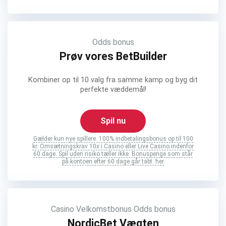
Odds bonus
Prøv vores BetBuilder
Kombiner op til 10 valg fra samme kamp og byg dit
perfekte væddemål!
Spil nu
Gælder kun nye spillere. 100% indbetalingsbonus op til 100
kr. Omsætningskrav 10x i Casino eller Live Casino indenfor
60 dage. Spil uden risiko tæller ikke. Bonuspenge som står
på kontoen efter 60 dage går tabt. her
Casino Velkomstbonus
Odds bonus
NordicBet Vægten