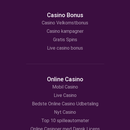
Casino Bonus
Casino Velkomstbonus
Casino kampagner
Gratis Spins
Live casino bonus
Online Casino
Mobil Casino
Live Casino
Bedste Online Casino Udbetaling
Nyt Casino
Top 10 spilleautomater
Online Casinoer med Dansk Licens