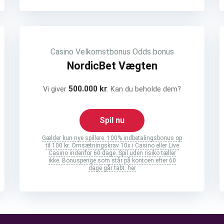
Casino Velkomstbonus
Odds bonus
NordicBet Vægten
500.000 kr
Vi giver
. Kan du beholde dem?
Spil nu
Gælder kun nye spillere. 100% indbetalingsbonus op
til 100 kr. Omsætningskrav 10x i Casino eller Live
Casino indenfor 60 dage. Spil uden risiko tæller
ikke. Bonuspenge som står på kontoen efter 60
dage går tabt. her