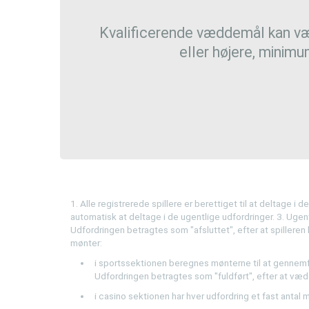
Kvalificerende væddemål kan vær
eller højere, minim
1. Alle registrerede spillere er berettiget til at deltage
automatisk at deltage i de ugentlige udfordringer. 3. Ugent
Udfordringen betragtes som "afsluttet", efter at spilleren 
mønter:
i sportssektionen beregnes mønterne til at gennemf
Udfordringen betragtes som "fuldført", efter at vædd
i casino sektionen har hver udfordring et fast antal 