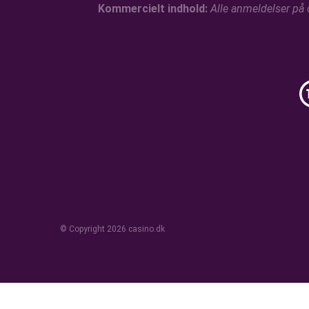
Kommercielt indhold:
Alle anmeldelser på c
© Copyright 2026 casino.dk