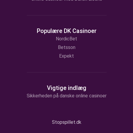
Populære DK Casinoer
NordicBet
Betsson
Expekt
Vigtige indlæg
Sikkerheden på danske online casinoer
Stopspillet.dk