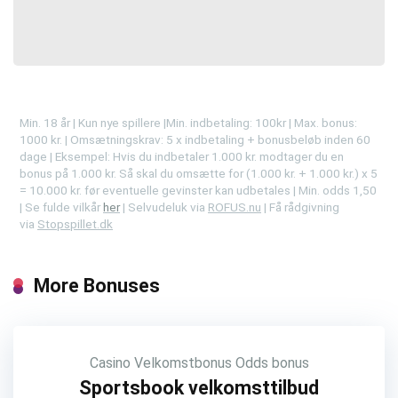
Min. 18 år | Kun nye spillere |Min. indbetaling: 100kr | Max. bonus:
1000 kr. | Omsætningskrav: 5 x indbetaling + bonusbeløb inden 60
dage | Eksempel: Hvis du indbetaler 1.000 kr. modtager du en
bonus på 1.000 kr. Så skal du omsætte for (1.000 kr. + 1.000 kr.) x 5
= 10.000 kr. før eventuelle gevinster kan udbetales | Min. odds 1,50
| Se fulde vilkår
her
| Selvudeluk via
ROFUS.nu
| Få rådgivning
via
Stopspillet.dk
More Bonuses
Casino Velkomstbonus
Odds bonus
Sportsbook velkomsttilbud