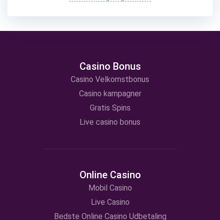
Casino Bonus
Casino Velkomstbonus
Casino kampagner
Gratis Spins
Live casino bonus
Online Casino
Mobil Casino
Live Casino
Bedste Online Casino Udbetaling