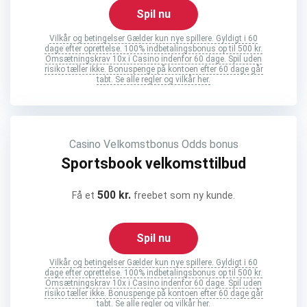
Spil nu
Vilkår og betingelser Gælder kun nye spillere. Gyldigt i 60
dage efter oprettelse. 100% indbetalingsbonus op til 500 kr.
Omsætningskrav 10x i Casino indenfor 60 dage. Spil uden
risiko tæller ikke. Bonuspenge på kontoen efter 60 dage går
tabt. Se alle regler og vilkår her.
Casino Velkomstbonus
Odds bonus
Sportsbook velkomsttilbud
500 kr.
Få et
freebet som ny kunde.
Spil nu
Vilkår og betingelser Gælder kun nye spillere. Gyldigt i 60
dage efter oprettelse. 100% indbetalingsbonus op til 500 kr.
Omsætningskrav 10x i Casino indenfor 60 dage. Spil uden
risiko tæller ikke. Bonuspenge på kontoen efter 60 dage går
tabt. Se alle regler og vilkår her.