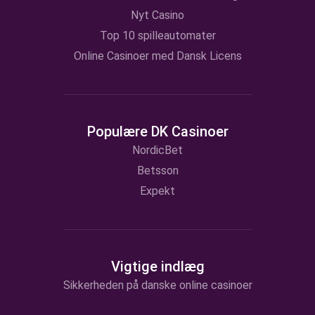
Nyt Casino
Top 10 spilleautomater
Online Casinoer med Dansk Licens
Populære DK Casinoer
NordicBet
Betsson
Expekt
Vigtige indlæg
Sikkerheden på danske online casinoer