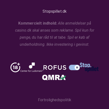
Stopspillet.dk
Kommercielt indhold:
Alle anmeldelser på
casino.dk skal anses som reklame. Spil kun for
penge, du har råd til at tabe. Spil er køb af
underholdning. Ikke investering i gevinst.
Fortrolighedspolitik