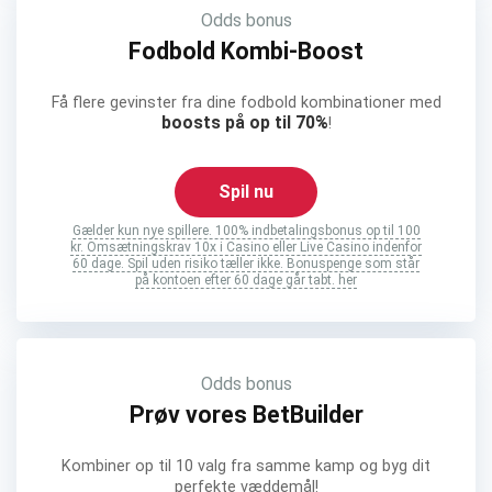
Odds bonus
Fodbold Kombi-Boost
Få flere gevinster fra dine fodbold kombinationer med
boosts på op til 70%
!
Spil nu
Gælder kun nye spillere. 100% indbetalingsbonus op til 100
kr. Omsætningskrav 10x i Casino eller Live Casino indenfor
60 dage. Spil uden risiko tæller ikke. Bonuspenge som står
på kontoen efter 60 dage går tabt. her
Odds bonus
Prøv vores BetBuilder
Kombiner op til 10 valg fra samme kamp og byg dit
perfekte væddemål!