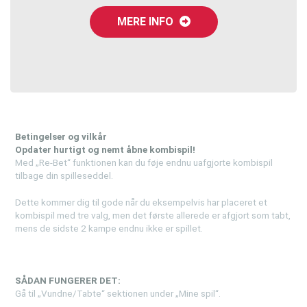
MERE INFO
Betingelser og vilkår
Opdater hurtigt og nemt åbne kombispil!
Med „Re-Bet“ funktionen kan du føje endnu uafgjorte kombispil
tilbage din spilleseddel.
Dette kommer dig til gode når du eksempelvis har placeret et
kombispil med tre valg, men det første allerede er afgjort som tabt,
mens de sidste 2 kampe endnu ikke er spillet.
SÅDAN FUNGERER DET:
Gå til „Vundne/Tabte“ sektionen under „Mine spil“.