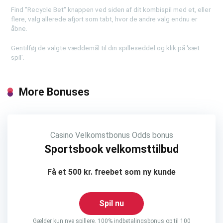
Find "Recycle Bet" knappen ved siden af dit kombispil med et, eller
flere, valg allerede afjort som tabt, hvor de andre valg endnu er
åbne.
Gentilføj de valgte væddemål til din spilleseddel og klik på 'sæt
spil'.
More Bonuses
Casino Velkomstbonus
Odds bonus
Sportsbook velkomsttilbud
Få et 500 kr. freebet som ny kunde
Spil nu
Gælder kun nye spillere. 100% indbetalingsbonus op til 100