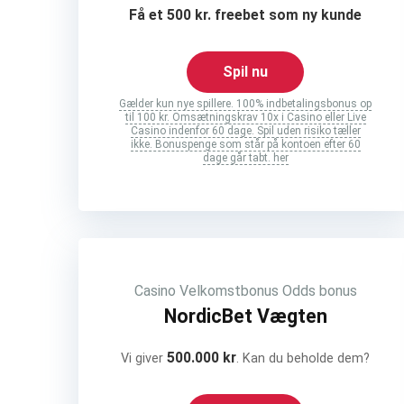
Få et 500 kr. freebet som ny kunde
Spil nu
Gælder kun nye spillere. 100% indbetalingsbonus op
til 100 kr. Omsætningskrav 10x i Casino eller Live
Casino indenfor 60 dage. Spil uden risiko tæller
ikke. Bonuspenge som står på kontoen efter 60
dage går tabt. her
Casino Velkomstbonus
Odds bonus
NordicBet Vægten
500.000 kr
Vi giver
. Kan du beholde dem?