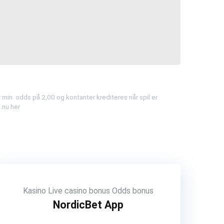
der min. odds på 2,00 og kontanter krediteres når spil er
.nu her
Kasino
Live casino bonus
Odds bonus
NordicBet App