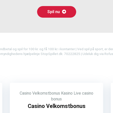
Spil nu
 Indbetal og spil for 100 kr. og få 100 kr. i kontanter | Ved spil på sport, er 
llemyndighedens hjælpelinje StopSpillet.dk: 70222825 | Udeluk dig via Rofus
Casino Velkomstbonus
Kasino
Live casino
bonus
Casino Velkomstbonus