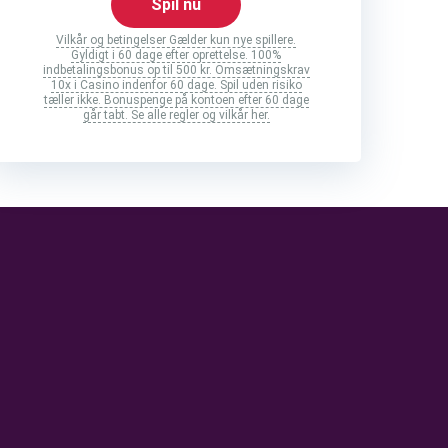
Spil nu
Vilkår og betingelser Gælder kun nye spillere.
Gyldigt i 60 dage efter oprettelse. 100%
indbetalingsbonus op til 500 kr. Omsætningskrav
10x i Casino indenfor 60 dage. Spil uden risiko
tæller ikke. Bonuspenge på kontoen efter 60 dage
går tabt. Se alle regler og vilkår her.