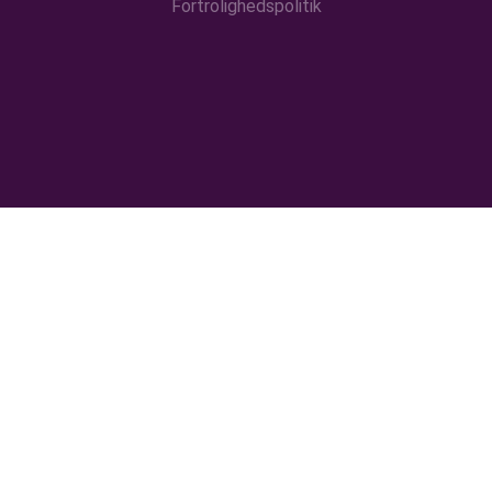
Fortrolighedspolitik